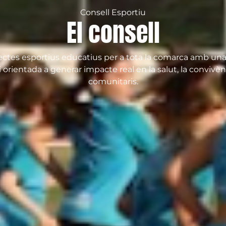
Consell Esportiu
El consell
ctes esportius educatius per a tota la comarca amb una 
i orientada a generar impacte real en la salut, la convivènc
comunitaris.