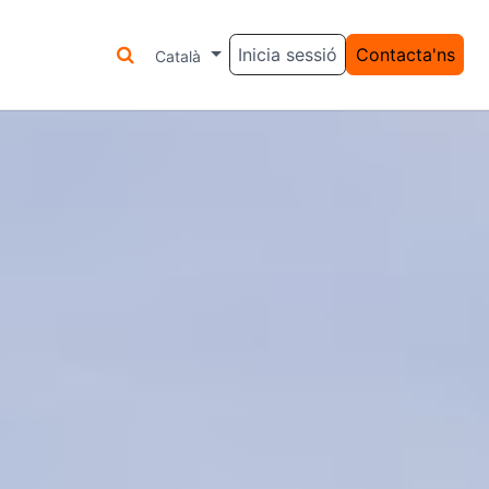
Inicia sessió
Contacta'ns
LAR
SERVEIS
Català