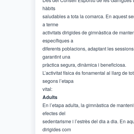
Des del Consell Esportiu de les Garrigues tr
hàbits
saludables a tota la comarca. En aquest sen
a terme
activitats dirigides de gimnàstica de manten
específiques a
diferents poblacions, adaptant les sessions
garantint una
pràctica segura, dinàmica i beneficiosa.
L’activitat física és fonamental al llarg de to
segons l’etapa
vital:
Adults
En l’etapa adulta, la gimnàstica de manteni
efectes del
sedentarisme i l’estrès del dia a dia. En aqu
dirigides com