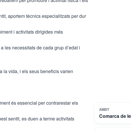
eballem per promoure l’activitat física i els
tit, aportem tècnics especialitzats per dur
iment i activitats dirigides més
 a les necessitats de cada grup d’edat i
ta la vida, i els seus beneficis varien
ment és essencial per contrarestar els
ÀMBIT
Comarca de le
est sentit, es duen a terme activitats