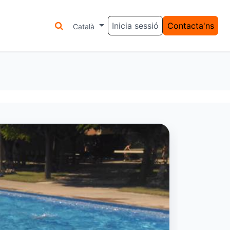
Inicia sessió
Contacta'ns
LAR
SERVEIS
Català