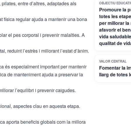
 pilates, entre d’altres, adaptades als
OBJECTIU EDUCATI
Promoure la prà
totes les etap
itat física regular ajuda a mantenir una bona
per millorar la
afavorir el be
rolar el pes corporal i prevenir malalties. A
vida saludable
qualitat de vid
, reduint l’estrès i millorant l’estat d’ànim.
VALOR CENTRAL
ísica és especialment important per mantenir
Fomentar la im
stica de manteniment ajuda a preservar la
llarg de totes 
millorar l’equilibri i prevenir caigudes.
ocional, aspectes clau en aquesta etapa.
ísica aporta beneficis globals com la millora