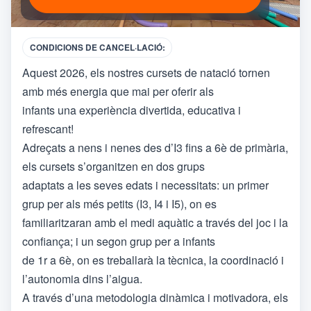
CONDICIONS DE CANCEL·LACIÓ:
Aquest 2026, els nostres cursets de natació tornen
amb més energia que mai per oferir als
infants una experiència divertida, educativa i
refrescant!
Adreçats a nens i nenes des d’I3 fins a 6è de primària,
els cursets s’organitzen en dos grups
adaptats a les seves edats i necessitats: un primer
grup per als més petits (I3, I4 i I5), on es
familiaritzaran amb el medi aquàtic a través del joc i la
confiança; i un segon grup per a infants
de 1r a 6è, on es treballarà la tècnica, la coordinació i
l’autonomia dins l’aigua.
A través d’una metodologia dinàmica i motivadora, els