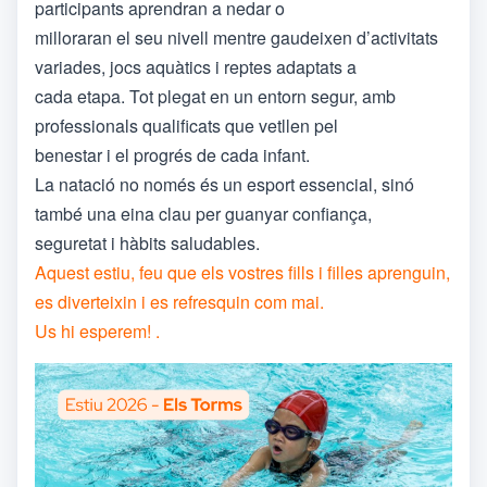
participants aprendran a nedar o
milloraran el seu nivell mentre gaudeixen d’activitats
variades, jocs aquàtics i reptes adaptats a
cada etapa. Tot plegat en un entorn segur, amb
professionals qualificats que vetllen pel
benestar i el progrés de cada infant.
La natació no només és un esport essencial, sinó
també una eina clau per guanyar confiança,
seguretat i hàbits saludables.
Aquest estiu, feu que els vostres fills i filles aprenguin,
es diverteixin i es refresquin com mai.
Us hi esperem! .