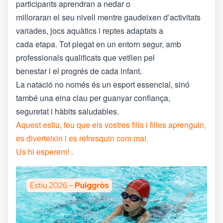
participants aprendran a nedar o
milloraran el seu nivell mentre gaudeixen d’activitats
variades, jocs aquàtics i reptes adaptats a
cada etapa. Tot plegat en un entorn segur, amb
professionals qualificats que vetllen pel
benestar i el progrés de cada infant.
La natació no només és un esport essencial, sinó
també una eina clau per guanyar confiança,
seguretat i hàbits saludables.
Aquest estiu, feu que els vostres fills i filles aprenguin,
es diverteixin i es refresquin com mai.
Us hi esperem! .