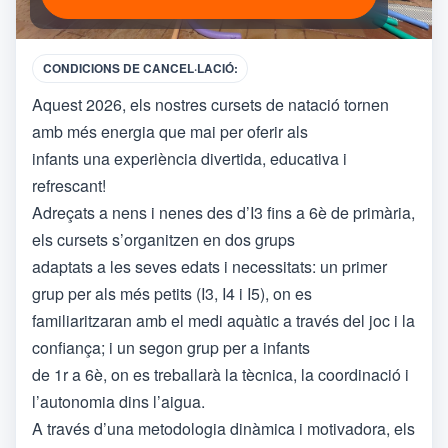
CONDICIONS DE CANCEL·LACIÓ:
Aquest 2026, els nostres cursets de natació tornen
amb més energia que mai per oferir als
infants una experiència divertida, educativa i
refrescant!
Adreçats a nens i nenes des d’I3 fins a 6è de primària,
els cursets s’organitzen en dos grups
adaptats a les seves edats i necessitats: un primer
grup per als més petits (I3, I4 i I5), on es
familiaritzaran amb el medi aquàtic a través del joc i la
confiança; i un segon grup per a infants
de 1r a 6è, on es treballarà la tècnica, la coordinació i
l’autonomia dins l’aigua.
A través d’una metodologia dinàmica i motivadora, els