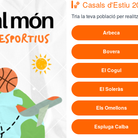
🏀 Casals d'Estiu 
Tria la teva població per realit
Arbeca
Bovera
El Cogul
El Soleràs
Els Omellons
Espluga Calba