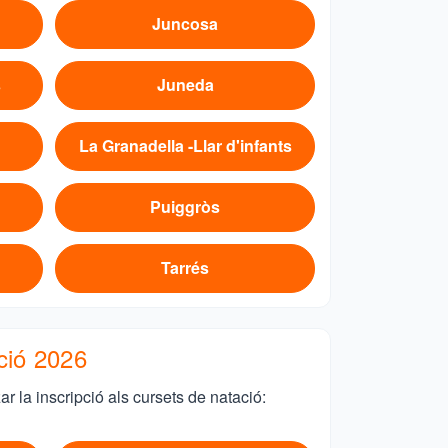
Juncosa
s
Juneda
La Granadella -Llar d'infants
Puiggròs
Tarrés
ció 2026
zar la inscripció als cursets de natació: