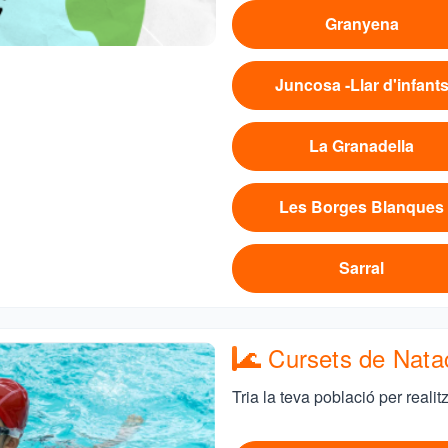
Granyena
Juncosa -Llar d'infant
La Granadella
Les Borges Blanques
Sarral
🌊 Cursets de Nata
Tria la teva població per realit