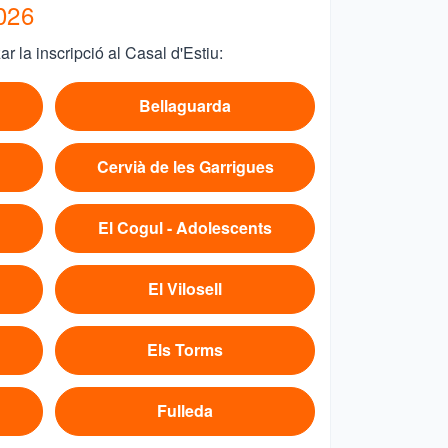
2026
zar la inscripció al Casal d'Estiu:
Bellaguarda
Cervià de les Garrigues
El Cogul - Adolescents
El Vilosell
Els Torms
Fulleda