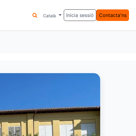
Inicia sessió
Contacta'ns
LAR
SERVEIS
Català