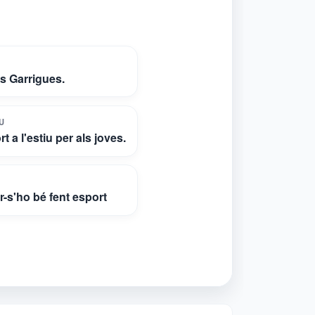
s Garrigues.
U
rt a l'estiu per als joves.
r-s'ho bé fent esport