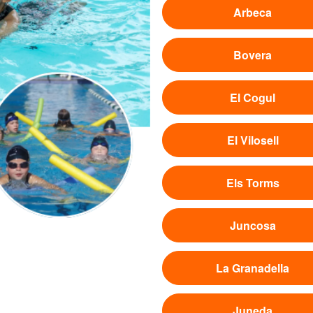
Arbeca
Bovera
El Cogul
El Vilosell
Els Torms
Juncosa
La Granadella
Juneda