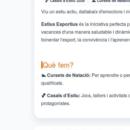
🏀 Casals d'Estiu 2026
🌊 Cursets de Nataci
Viu un estiu actiu, daltabaix d'emocions i m
Estius Esportius
és la iniciativa perfecta 
vacances d'una manera saludable i dinàmic
fomentar l'esport, la convivència i l'aprene
Què fem?
🏊 Cursets de Natació:
Per aprendre o perf
qualificats.
🏀 Casals d’Estiu:
Jocs, tallers i activitats
protagonistes.