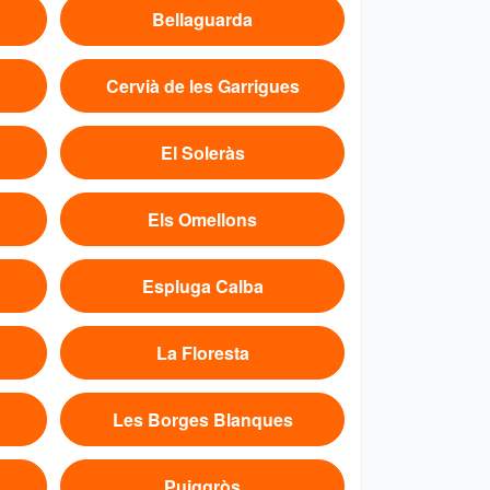
Bellaguarda
Cervià de les Garrigues
El Soleràs
Els Omellons
Espluga Calba
La Floresta
Les Borges Blanques
Puiggròs